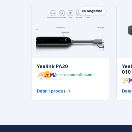
4 magazine
Yealink PA20
Yea
010
disponibil acum
Detalii produs →
Deta
AVHub
Altex
eMAG
A
Optivoice
O