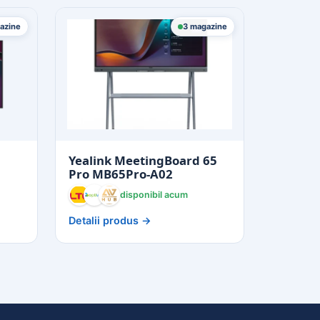
azine
3 magazine
Yealink MeetingBoard 65
Pro MB65Pro-A02
disponibil acum
Detalii produs →
ALTEX
Optivoice
AVHub