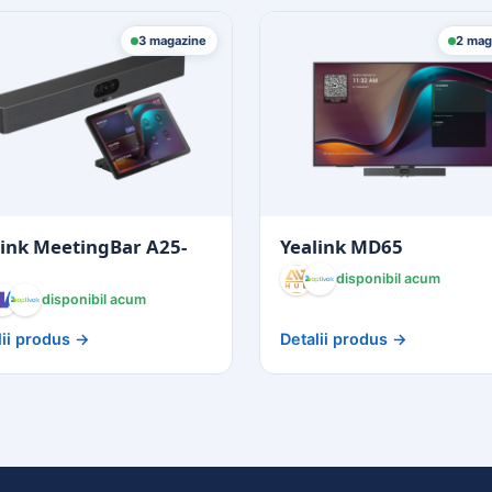
3 magazine
2 mag
link MeetingBar A25-
Yealink MD65
disponibil acum
disponibil acum
lii produs →
Detalii produs →
AVHub
Optivoice
VHub
eMAG
ptivoice