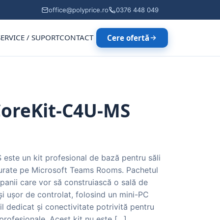
office@polyprice.ro
0376 448 049
SERVICE / SUPORT
CONTACT
Cere ofertă
CoreKit-C4U-MS
ste un kit profesional de bază pentru săli
gurate pe Microsoft Teams Rooms. Pachetul
anii care vor să construiască o sală de
i ușor de controlat, folosind un mini-PC
l dedicat și conectivitate potrivită pentru
rofesionale. Acest kit nu este […]