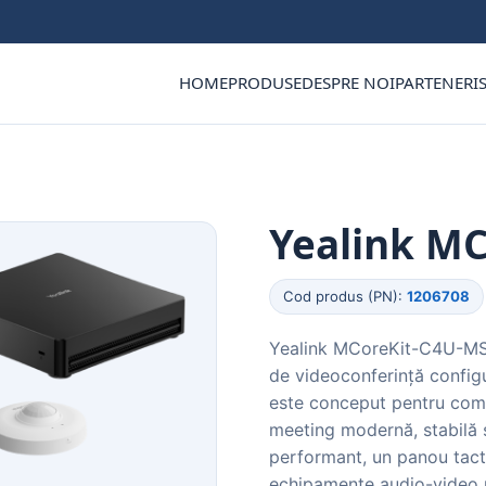
HOME
PRODUSE
DESPRE NOI
PARTENERI
Yealink M
Cod produs (PN):
1206708
Yealink MCoreKit-C4U-MS e
de videoconferință confi
este conceput pentru comp
meeting modernă, stabilă ș
performant, un panou tacti
echipamente audio-video p