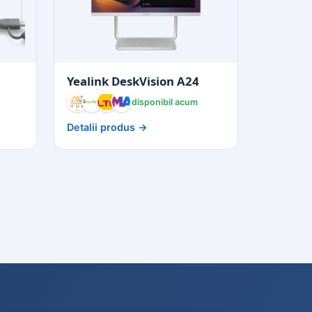
Yealink DeskVision A24
disponibil acum
Detalii produs →
AG
AVHub
Optivoice
Altex
eMAG