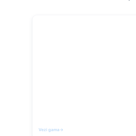
Microsoft Teams & Zo
Vezi gama
→