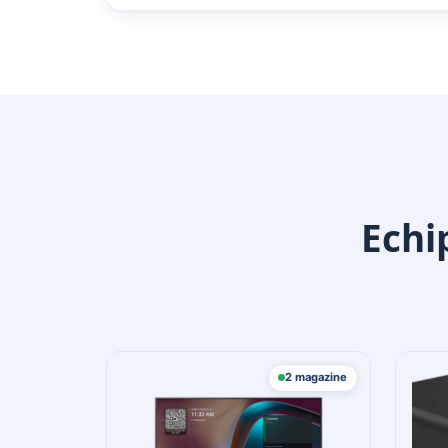
Echi
2 magazine