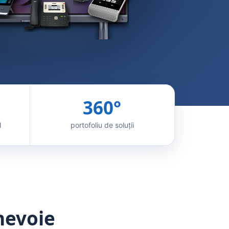
360°
l
portofoliu de soluții
 nevoie