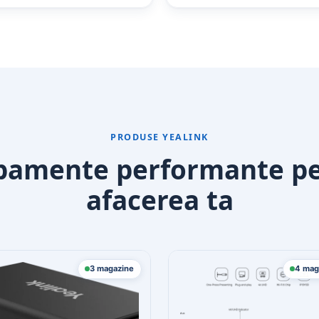
PRODUSE YEALINK
pamente performante p
afacerea ta
3 magazine
4 mag