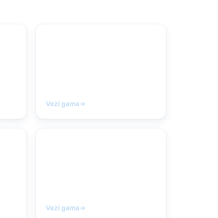
e
Telefoane IP
Vezi gama
→
Produse EOL
Vezi gama
→