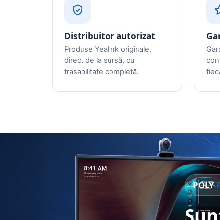
Distribuitor autorizat
Gar
Produse Yealink originale,
Gara
direct de la sursă, cu
con
trasabilitate completă.
fie
POLY
-
Sun