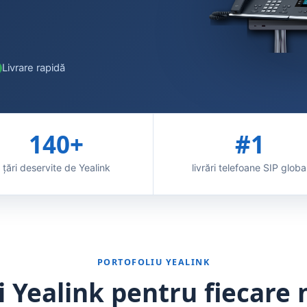
Livrare rapidă
140+
#1
țări deservite de Yealink
livrări telefoane SIP globa
PORTOFOLIU YEALINK
i Yealink pentru fiecare