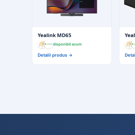
Yealink MD65
Yea
disponibil acum
Detalii produs →
Deta
AVHub
Optivoice
A
A