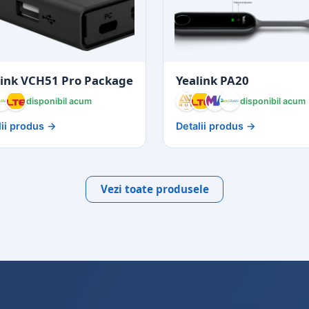
link VCH51 Pro Package
Yealink PA20
disponibil acum
disponibil acum
lii produs →
Detalii produs →
Vezi toate produsele
VHub
Optivoice
AVHub
Altex
eM
ltex
Optivoice