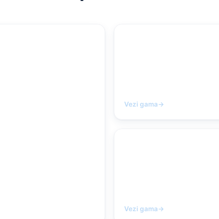
Headset-uri & Camer
Vezi gama
→
om
Produse EOS
Vezi gama
→