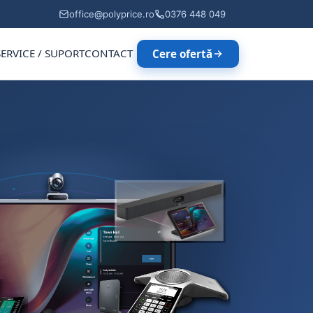
office@polyprice.ro
0376 448 049
SERVICE / SUPORT
CONTACT
Cere ofertă