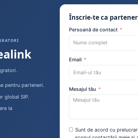
Înscrie-te ca partener
Persoană de contact
GRATORI
ealink
Email
gratori.
e pentru parteneri.
Mesajul tău
r global SIP.
are la
Sunt de acord cu prelucrare
scopul contactării mele și al