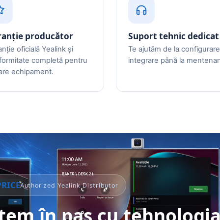
anție producător
Suport tehnic dedicat
nție oficială Yealink și
Te ajutăm de la configurare
formitate completă pentru
integrare până la mentenan
care echipament.
PRICE
Authorized Yealink Distributor
tem în pas cu tehnologi