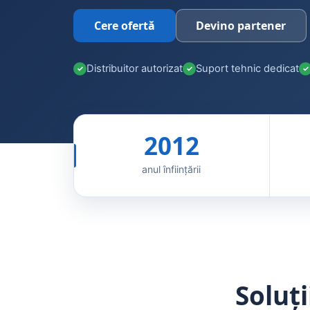
Cere ofertă
Devino partener
Distribuitor autorizat
Suport tehnic dedicat
2012
anul înființării
Soluți