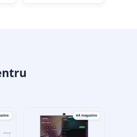
entru
azine
4 magazine