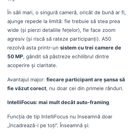
În săli mari, o singură cameră, oricât de bună ar fi,
ajunge repede la limită: fie trebuie să stea prea
wide (și pierzi detaliile fețelor), fie face zoom
agresiv (și riscă să rateze participanți). A50
rezolvă asta printr-un
sistem cu trei camere de
50 MP
, gândit să păstreze echilibrul dintre
acoperire și claritate.
Avantajul major:
fiecare participant are șansa să
fie văzut corect
, nu doar cei din primele rânduri.
IntelliFocus: mai mult decât auto-framing
Funcția de tip IntelliFocus nu înseamnă doar
„încadrează-i pe toți”. Înseamnă și: