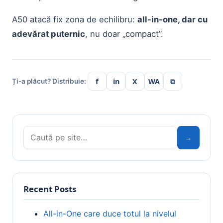
A50 atacă fix zona de echilibru:
all-in-one, dar cu
adevărat puternic
, nu doar „compact”.
f
in
X
WA
⧉
Ți-a plăcut? Distribuie:
Caută:
→
Recent Posts
All-in-One care duce totul la nivelul