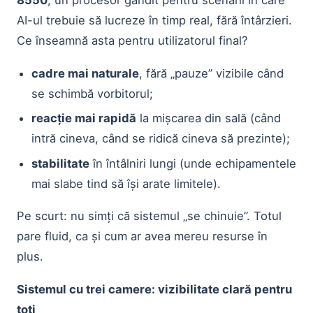
8550
, un procesor gândit pentru scenarii în care
AI-ul trebuie să lucreze în timp real, fără întârzieri.
Ce înseamnă asta pentru utilizatorul final?
cadre mai naturale
, fără „pauze” vizibile când
se schimbă vorbitorul;
reacție mai rapidă
la mișcarea din sală (când
intră cineva, când se ridică cineva să prezinte);
stabilitate
în întâlniri lungi (unde echipamentele
mai slabe tind să își arate limitele).
Pe scurt: nu simți că sistemul „se chinuie”. Totul
pare fluid, ca și cum ar avea mereu resurse în
plus.
Sistemul cu trei camere: vizibilitate clară pentru
toți