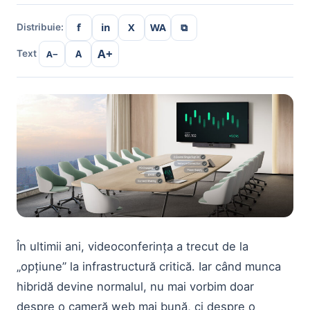
f
in
X
WA
⧉
Distribuie:
A+
A−
A
Text
În ultimii ani, videoconferința a trecut de la
„opțiune” la infrastructură critică. Iar când munca
hibridă devine normalul, nu mai vorbim doar
despre o cameră web mai bună, ci despre o