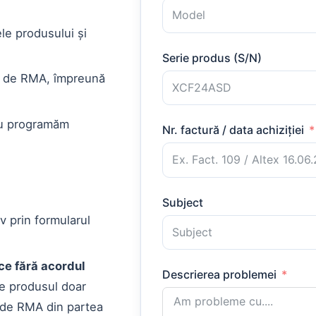
le produsului și
Serie produs (S/N)
ul de RMA, împreună
au programăm
Nr. factură / data achiziției
Subject
iv prin formularul
ce fără acordul
Descrierea problemei
e produsul doar
 de RMA din partea