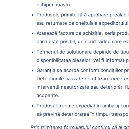
echipei noastre.
Produsele primite fără aprobare prealabil
sau returnate pe cheltuiala expeditorului
Atașează factura de achiziție, seria produ
dacă este posibil, un scurt video care ev
Termenul de soluționare depinde de tipul
disponibilitatea pieselor; vei fi informat 
Garanția se acordă conform condițiilor pr
Defecțiunile cauzate de utilizare necore
intervenții neautorizate sau deteriorări f
acoperite.
Produsul trebuie expediat în ambalaj cor
să prevină deteriorarea în timpul transpor
Prin trimiterea formularului confirmi că ai cit