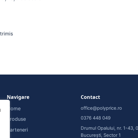
trimis
Navigare
Contact
Home
office@polyprice.ro
u
0376 448 049
Produse
Drumul Opalului, nr. 1-43, 
Parteneri
București, Sector 1