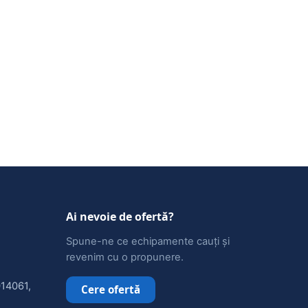
Ai nevoie de ofertă?
Spune-ne ce echipamente cauți și
revenim cu o propunere.
014061,
Cere ofertă