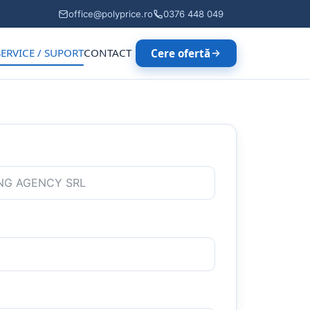
office@polyprice.ro
0376 448 049
SERVICE / SUPORT
CONTACT
Cere ofertă