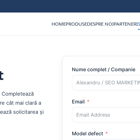
HOME
PRODUSE
DESPRE NOI
PARTENERI
Nume complet / Companie
t
? Completează
Email
re cât mai clară a
ează solicitarea și
Model defect