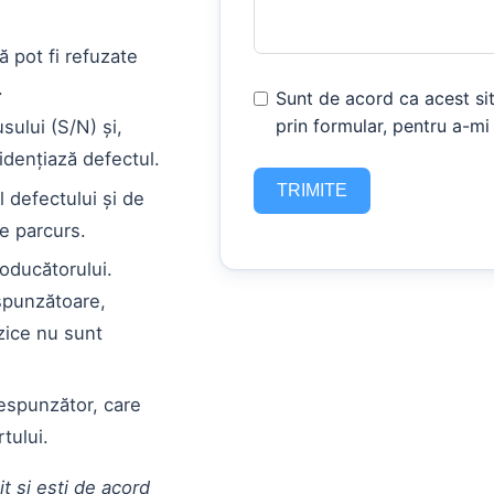
ă pot fi refuzate
.
Sunt de acord ca acest sit
prin formular, pentru a-mi
sului (S/N) și,
idențiază defectul.
TRIMITE
 defectului și de
pe parcurs.
oducătorului.
spunzătoare,
izice nu sunt
espunzător, care
tului.
it și ești de acord