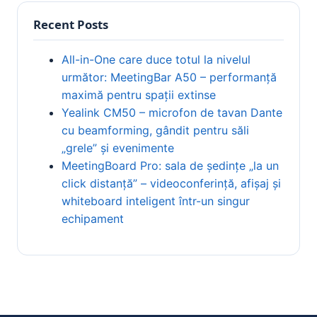
Recent Posts
All-in-One care duce totul la nivelul
următor: MeetingBar A50 – performanță
maximă pentru spații extinse
Yealink CM50 – microfon de tavan Dante
cu beamforming, gândit pentru săli
„grele” și evenimente
MeetingBoard Pro: sala de ședințe „la un
click distanță” – videoconferință, afișaj și
whiteboard inteligent într-un singur
echipament