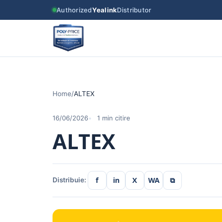
Authorized
Yealink
Distributor
Home
/
ALTEX
16/06/2026
1 min citire
ALTEX
f
in
X
WA
⧉
Distribuie: