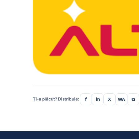
f
in
X
WA
⧉
Ți-a plăcut? Distribuie: