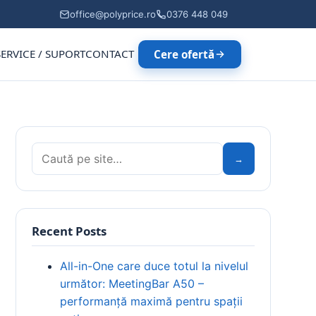
office@polyprice.ro
0376 448 049
SERVICE / SUPORT
CONTACT
Cere ofertă
Caută:
→
Recent Posts
All-in-One care duce totul la nivelul
următor: MeetingBar A50 –
performanță maximă pentru spații